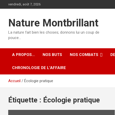
Aller
vendredi, août 7, 2026
au
contenu
Nature Montbrillant
La nature fait bien les choses; donnons lui un coup de
pouce…
A PROPOS…
NOS BUTS
NOS COMBATS
D
CHRONOLOGIE DE L’AFFAIRE
Accueil
Écologie pratique
Étiquette :
Écologie pratique