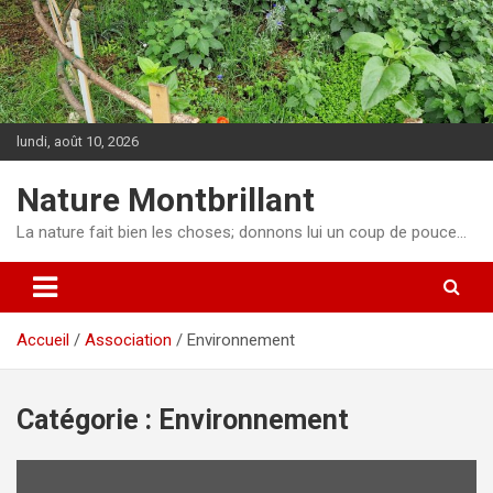
Aller
au
contenu
lundi, août 10, 2026
Nature Montbrillant
La nature fait bien les choses; donnons lui un coup de pouce…
Accueil
Association
Environnement
Catégorie :
Environnement