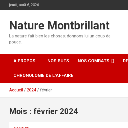
Aller
jeudi, août 6, 2026
au
contenu
Nature Montbrillant
La nature fait bien les choses; donnons lui un coup de
pouce…
A PROPOS…
NOS BUTS
NOS COMBATS
D
CHRONOLOGIE DE L’AFFAIRE
Accueil
2024
février
Mois :
février 2024