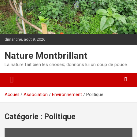
Aller
au
contenu
dimanche, août 9, 2026
Nature Montbrillant
La nature fait bien les choses; donnons lui un coup de pouce…
Accueil
Association
Environnement
Politique
Catégorie :
Politique