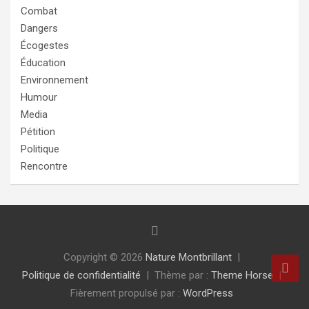
Combat
Dangers
Écogestes
Éducation
Environnement
Humour
Media
Pétition
Politique
Rencontre
Copyright © 2026
Nature Montbrillant
Politique de confidentialité
Thème par :
Theme Horse
Fièrement propulsé par :
WordPress