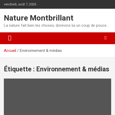
Aller
vendredi, août 7, 2026
au
contenu
Nature Montbrillant
La nature fait bien les choses; donnons lui un coup de pouce…
Accueil
Environnement & médias
Étiquette :
Environnement & médias