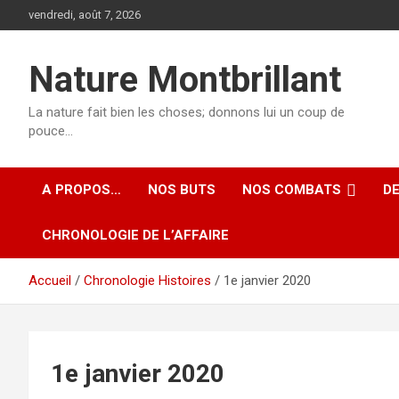
Aller
vendredi, août 7, 2026
au
contenu
Nature Montbrillant
La nature fait bien les choses; donnons lui un coup de
pouce…
A PROPOS…
NOS BUTS
NOS COMBATS
D
CHRONOLOGIE DE L’AFFAIRE
Accueil
Chronologie Histoires
1e janvier 2020
1e janvier 2020