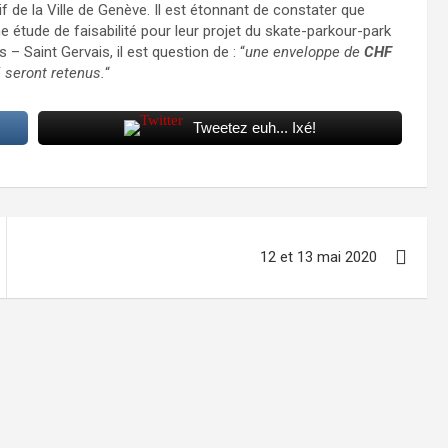
 de la Ville de Genève. Il est étonnant de constater que
 étude de faisabilité pour leur projet du skate-parkour-park
 Saint Gervais, il est question de : “
une enveloppe de
CHF
 seront retenus.
“
Tweetez euh... Ixé!
12 et 13 mai 2020