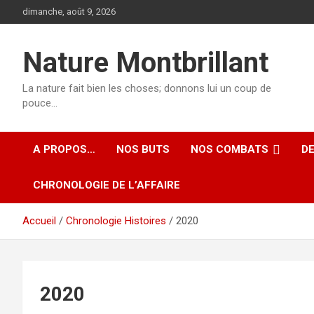
Aller
dimanche, août 9, 2026
au
contenu
Nature Montbrillant
La nature fait bien les choses; donnons lui un coup de
pouce…
A PROPOS…
NOS BUTS
NOS COMBATS
D
CHRONOLOGIE DE L’AFFAIRE
Accueil
Chronologie Histoires
2020
2020