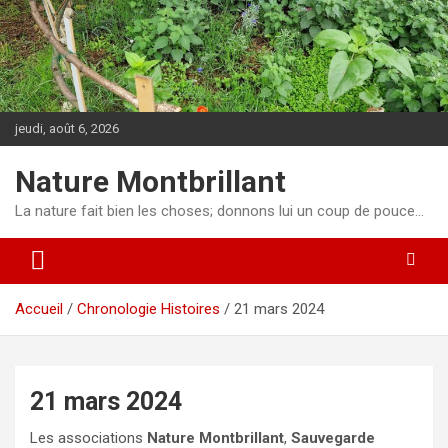
Aller
au
contenu
jeudi, août 6, 2026
Nature Montbrillant
La nature fait bien les choses; donnons lui un coup de pouce…
Accueil
Chronologie Histoires
21 mars 2024
21 mars 2024
Les associations
Nature Montbrillant
,
Sauvegarde