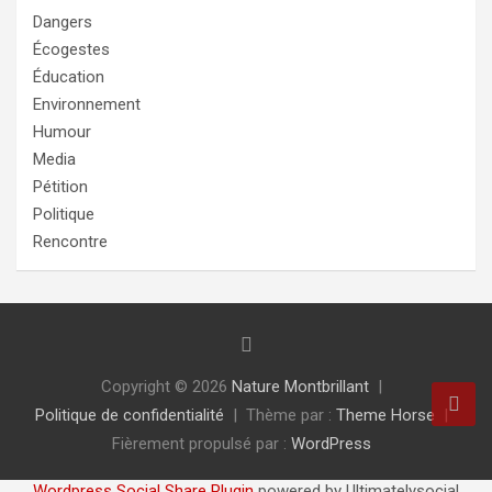
Dangers
Écogestes
Éducation
Environnement
Humour
Media
Pétition
Politique
Rencontre
Copyright © 2026
Nature Montbrillant
Politique de confidentialité
Thème par :
Theme Horse
Fièrement propulsé par :
WordPress
Wordpress Social Share Plugin
powered by Ultimatelysocial