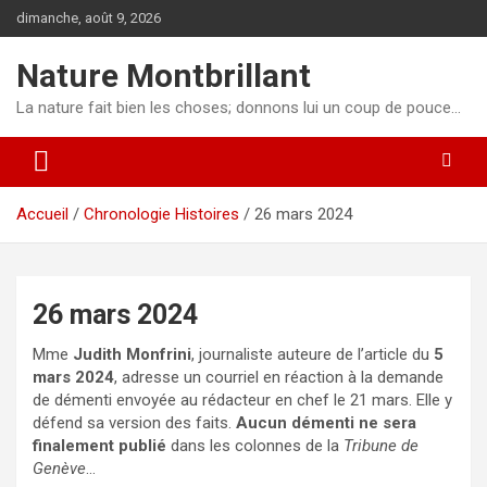
Aller
dimanche, août 9, 2026
au
contenu
Nature Montbrillant
La nature fait bien les choses; donnons lui un coup de pouce…
Accueil
Chronologie Histoires
26 mars 2024
26 mars 2024
Mme
Judith Monfrini
, journaliste auteure de l’article du
5
mars 2024
, adresse un courriel en réaction à la demande
de démenti envoyée au rédacteur en chef le 21 mars. Elle y
défend sa version des faits.
Aucun démenti ne sera
finalement publié
dans les colonnes de la
Tribune de
Genève
…