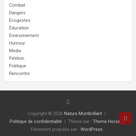
Combat
Dangers
Écogestes
Éducation
Environnement
Humour
Media
Pétition
Politique
Rencontre
Copyright © 2026
Nature Montbrillant
Politique de confidentialité
Thème par :
Theme Horse
Fièrement propulsé par :
WordPress