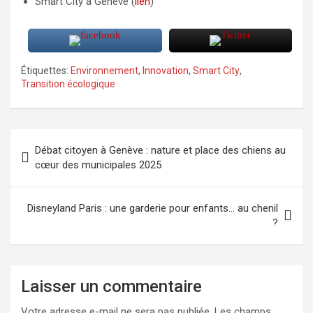
Smart City à Genève (
lien
)
Étiquettes:
Environnement
,
Innovation
,
Smart City
,
Transition écologique
Navigation
Débat citoyen à Genève : nature et place des chiens au
de
cœur des municipales 2025
l’article
Disneyland Paris : une garderie pour enfants… au chenil
?
Laisser un commentaire
Votre adresse e-mail ne sera pas publiée.
Les champs